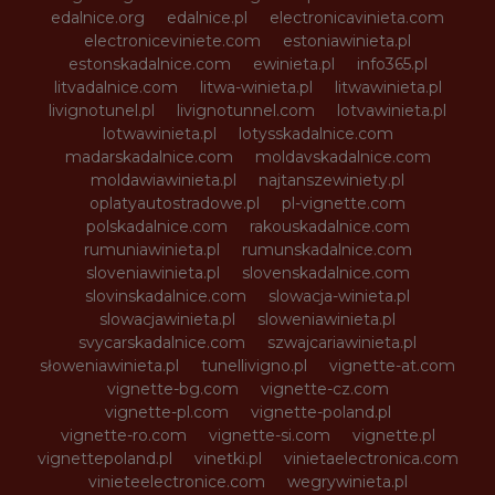
edalnice.org
edalnice.pl
electronicavinieta.com
electroniceviniete.com
estoniawinieta.pl
estonskadalnice.com
ewinieta.pl
info365.pl
litvadalnice.com
litwa-winieta.pl
litwawinieta.pl
livignotunel.pl
livignotunnel.com
lotvawinieta.pl
lotwawinieta.pl
lotysskadalnice.com
madarskadalnice.com
moldavskadalnice.com
moldawiawinieta.pl
najtanszewiniety.pl
oplatyautostradowe.pl
pl-vignette.com
polskadalnice.com
rakouskadalnice.com
rumuniawinieta.pl
rumunskadalnice.com
sloveniawinieta.pl
slovenskadalnice.com
slovinskadalnice.com
slowacja-winieta.pl
slowacjawinieta.pl
sloweniawinieta.pl
svycarskadalnice.com
szwajcariawinieta.pl
słoweniawinieta.pl
tunellivigno.pl
vignette-at.com
vignette-bg.com
vignette-cz.com
vignette-pl.com
vignette-poland.pl
vignette-ro.com
vignette-si.com
vignette.pl
vignettepoland.pl
vinetki.pl
vinietaelectronica.com
vinieteelectronice.com
wegrywinieta.pl