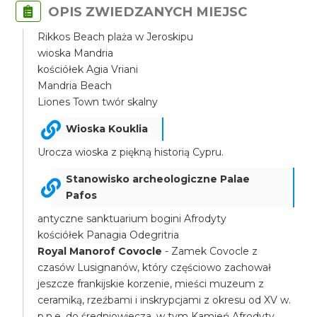
OPIS ZWIEDZANYCH MIEJSC
Rikkos Beach plaża w Jeroskipu
wioska Mandria
kościółek Agia Vriani
Mandria Beach
Liones Town twór skalny
Wioska Kouklia
Urocza wioska z piękną historią Cypru.
Stanowisko archeologiczne Palae
Pafos
antyczne sanktuarium bogini Afrodyty
kościółek Panagia Odegritria
Royal Manorof Covocle
- Zamek Covocle z
czasów Lusignanów, który częściowo zachował
jeszcze frankijskie korzenie, mieści muzeum z
ceramiką, rzeźbami i inskrypcjami z okresu od XV w.
p.n.e. do średniowiecza, w tym Kamień Afrodyty