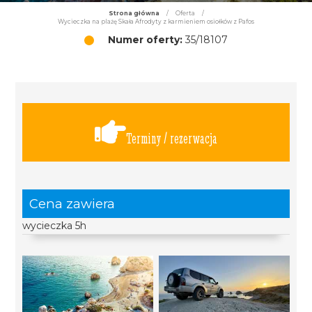
Strona główna
/
Oferta
/
Wycieczka na plażę Skała Afrodyty z karmieniem osiołków z Pafos
Numer oferty:
35/18107
Terminy / rezerwacja
Cena zawiera
wycieczka 5h