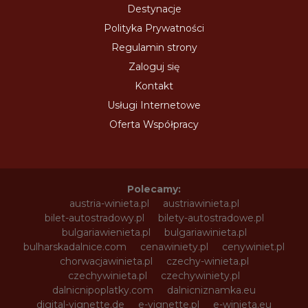
Destynacje
Polityka Prywatności
Regulamin strony
Zaloguj się
Kontakt
Usługi Internetowe
Oferta Współpracy
Polecamy:
austria-winieta.pl
austriawinieta.pl
bilet-autostradowy.pl
bilety-autostradowe.pl
bulgariawienieta.pl
bulgariawinieta.pl
bulharskadalnice.com
cenawiniety.pl
cenywiniet.pl
chorwacjawinieta.pl
czechy-winieta.pl
czechywinieta.pl
czechywiniety.pl
dalnicnipoplatky.com
dalnicniznamka.eu
digital-vignette.de
e-vignette.pl
e-winieta.eu