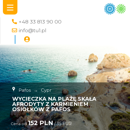
+48 33 813 90 00
info@tu1.pl
Pafos
→
Cypr
WYCIECZKA NA PLAŻĘ SKAŁA
AFRODYTY Z KARMIENIEM
OSIOŁKÓW Z PAFOS
152 PLN
/ 35 EUR
Cena od