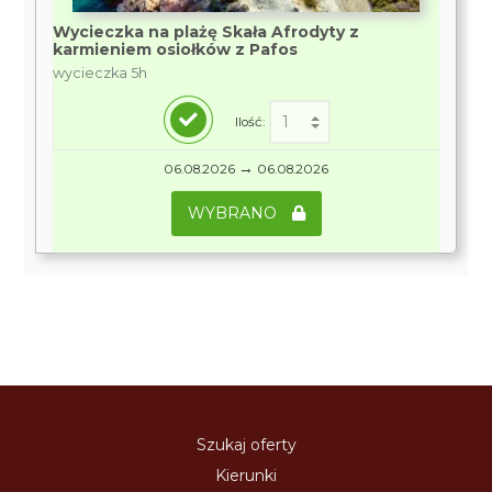
Wycieczka na plażę Skała Afrodyty z
karmieniem osiołków z Pafos
wycieczka 5h
Ilość:
→
06.08.2026
06.08.2026
WYBRANO
Szukaj oferty
Kierunki