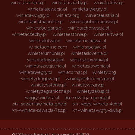
winieta-austria.pl
winieta-czechy.pl
winieta-litwa.pl
winieta-słowacja.pl
winieta-wegry.pl
winieta-węgry.pl
winieta.org
winietaaustria.pl
winietaaustriaonline.pl
winietaautostradowa.pl
winietabulgaria.pl
winietachorwacja.pl
winietaczechy.pl
winietaestonia.pl
winietalitwa.pl
winietalotwa.pl
winietamoldawia.pl
winietaonline.com
winietapolska.pl
winietarumunia.pl
winietaslovenia.pl
winietaslowacja.pl
winietaslowenia.pl
winietaszwajcaria.pl
winietasłowenia.pl
winietawegry.pl
winietomat.pl
winiety.org
winietydrogowe.pl
winietyelektroniczne.pl
winietyestonia.pl
winietywegry.pl
winietyzagraniczne.pl
winietyzakup.pl
węgry-winieta.pl
xn--sowacja-njb.org.pl
xn--soweniawinieta-gnc.pl
xn--wgry-winieta-4vb.pl
xn--winieta-sowacja-7sc.pl
xn--winieta-wgry-dwb.pl
© 2026 www.travelport.pl | powered by FENIQS