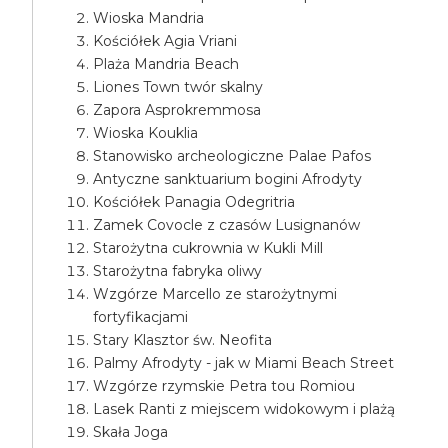
Wioska Mandria
Kościółek Agia Vriani
Plaża Mandria Beach
Liones Town twór skalny
Zapora Asprokremmosa
Wioska Kouklia
Stanowisko archeologiczne Palae Pafos
Antyczne sanktuarium bogini Afrodyty
Kościółek Panagia Odegritria
Zamek Covocle z czasów Lusignanów
Starożytna cukrownia w Kukli Mill
Starożytna fabryka oliwy
Wzgórze Marcello ze starożytnymi
fortyfikacjami
Stary Klasztor św. Neofita
Palmy Afrodyty - jak w Miami Beach Street
Wzgórze rzymskie Petra tou Romiou
Lasek Ranti z miejscem widokowym i plażą
Skała Joga