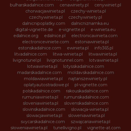
bulharskadalnice.com
cenawiniety.pl
cenywiniet.pl
chorwacjawinieta.pl
czechy-winieta.pl
czechywinieta.pl
czechywiniety.pl
dalnicnipoplatky.com
dalnicniznamka.eu
digital-vignette.de
e-vignette.pl
e-winieta.eu
edalnice.org
edalnice.pl
electronicavinieta.com
electroniceviniete.com
estoniawinieta.pl
estonskadalnice.com
ewinieta.pl
info365.pl
litvadalnice.com
litwa-winieta.pl
litwawinieta.pl
livignotunel.pl
livignotunnel.com
lotvawinieta.pl
lotwawinieta.pl
lotysskadalnice.com
madarskadalnice.com
moldavskadalnice.com
moldawiawinieta.pl
najtanszewiniety.pl
oplatyautostradowe.pl
pl-vignette.com
polskadalnice.com
rakouskadalnice.com
rumuniawinieta.pl
rumunskadalnice.com
sloveniawinieta.pl
slovenskadalnice.com
slovinskadalnice.com
slowacja-winieta.pl
slowacjawinieta.pl
sloweniawinieta.pl
svycarskadalnice.com
szwajcariawinieta.pl
słoweniawinieta.pl
tunellivigno.pl
vignette-at.com