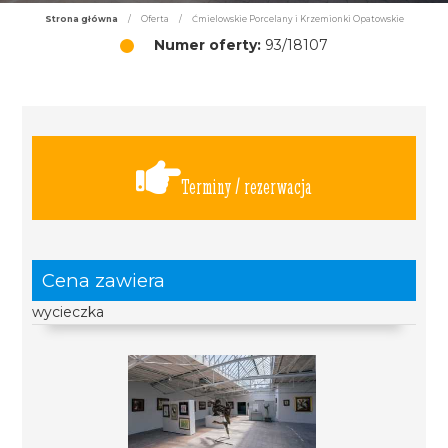
Strona główna
/
Oferta
/
Ćmielowskie Porcelany i Krzemionki Opatowskie
Numer oferty:
93/18107
Terminy / rezerwacja
Cena zawiera
wycieczka