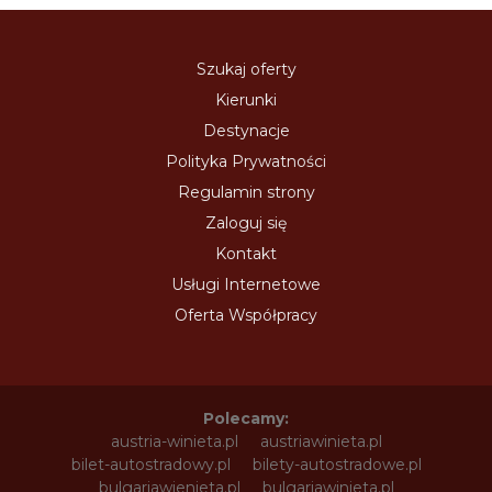
Szukaj oferty
Kierunki
Destynacje
Polityka Prywatności
Regulamin strony
Zaloguj się
Kontakt
Usługi Internetowe
Oferta Współpracy
Polecamy:
austria-winieta.pl
austriawinieta.pl
bilet-autostradowy.pl
bilety-autostradowe.pl
bulgariawienieta.pl
bulgariawinieta.pl