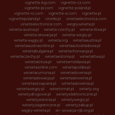
vignette-bg.com
vignette-cz.com
vignette-pl.com
vignette-poland.pl
vignette-ro.com
vignette-si.com
vignette.pl
vignettepoland.pl
vinetki.pl
vinietaelectronica.com
vinieteelectronice.com
wegrywinieta.pl
winieta-austria.pl
winieta-czechy.pl
winieta-litwa.pl
winieta-słowacja.pl
winieta-wegry.pl
winieta-węgry.pl
winieta.org
winietaaustria.pl
winietaaustriaonline.pl
winietaautostradowa.pl
winietabulgaria.pl
winietachorwacja.pl
winietaczechy.pl
winietaestonia.pl
winietalitwa.pl
winietalotwa.pl
winietamoldawia.pl
winietaonline.com
winietapolska.pl
winietarumunia.pl
winietaslovenia.pl
winietaslowacja.pl
winietaslowenia.pl
winietaszwajcaria.pl
winietasłowenia.pl
winietawegry.pl
winietomat.pl
winiety.org
winietydrogowe.pl
winietyelektroniczne.pl
winietyestonia.pl
winietywegry.pl
winietyzagraniczne.pl
winietyzakup.pl
węgry-winieta.pl
xn--sowacja-njb.org.pl