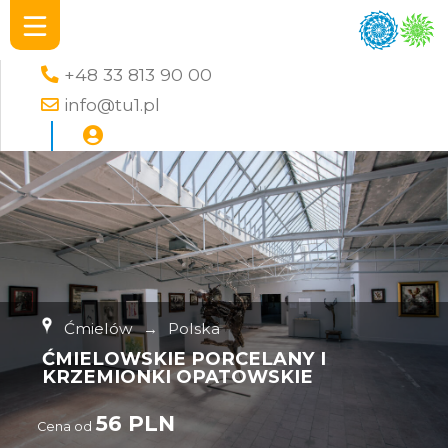
+48 33 813 90 00
info@tu1.pl
Ćmielów
→
Polska
ĆMIELOWSKIE PORCELANY I
KRZEMIONKI OPATOWSKIE
56 PLN
Cena od