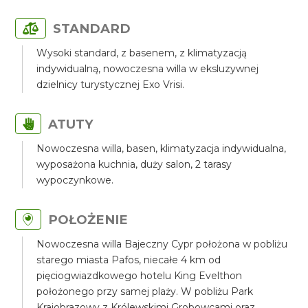
STANDARD
Wysoki standard, z basenem, z klimatyzacją
indywidualną, nowoczesna willa w eksluzywnej
dzielnicy turystycznej Exo Vrisi.
ATUTY
Nowoczesna willa, basen, klimatyzacja indywidualna,
wyposażona kuchnia, duży salon, 2 tarasy
wypoczynkowe.
POŁOŻENIE
Nowoczesna willa Bajeczny Cypr położona w pobliżu
starego miasta Pafos, niecałe 4 km od
pięciogwiazdkowego hotelu King Evelthon
położonego przy samej plaży. W pobliżu Park
Krajobrazowy z Królewskimi Grobowcami oraz