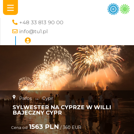
+48 33 813 90 00
info@tu1.pl
Pafos
→
Cypr
SYLWESTER NA CYPRZE W WILLI
BAJECZNY CYPR
1563 PLN
/ 360 EUR
Cena od