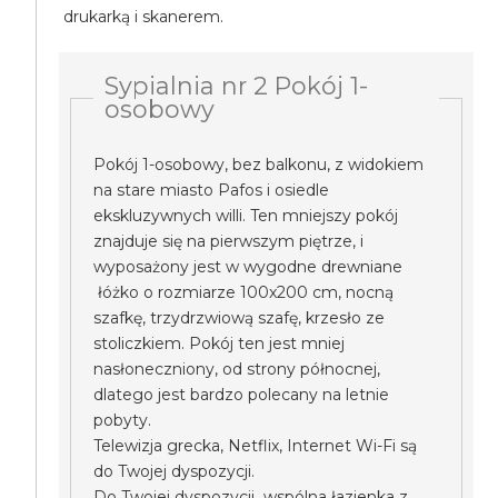
drukarką i skanerem.
Sypialnia nr 2 Pokój 1-
osobowy
Pokój 1-osobowy, bez balkonu, z widokiem
na stare miasto Pafos i osiedle
ekskluzywnych willi. Ten mniejszy pokój
znajduje się na pierwszym piętrze, i
wyposażony jest w wygodne drewniane
łóżko o rozmiarze 100x200 cm, nocną
szafkę, trzydrzwiową szafę, krzesło ze
stoliczkiem. Pokój ten jest mniej
nasłoneczniony, od strony północnej,
dlatego jest bardzo polecany na letnie
pobyty.
Telewizja grecka, Netflix, Internet Wi-Fi są
do Twojej dyspozycji.
Do Twojej dyspozycji wspólna łazienka z