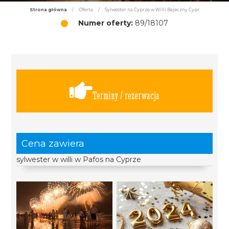
Strona główna
/
Oferta
/
Sylwester na Cyprze w Willi Bajeczny Cypr
Numer oferty:
89/18107
Terminy / rezerwacja
Cena zawiera
sylwester w willi w Pafos na Cyprze