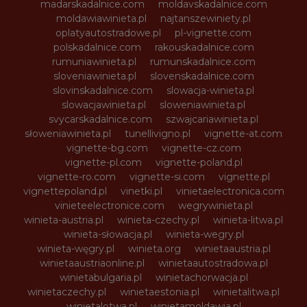
madarskadalnice.com
moldavskadalnice.com
moldawiawinieta.pl
najtanszewiniety.pl
oplatyautostradowe.pl
pl-vignette.com
polskadalnice.com
rakouskadalnice.com
rumuniawinieta.pl
rumunskadalnice.com
sloveniawinieta.pl
slovenskadalnice.com
slovinskadalnice.com
slowacja-winieta.pl
slowacjawinieta.pl
sloweniawinieta.pl
svycarskadalnice.com
szwajcariawinieta.pl
słoweniawinieta.pl
tunellivigno.pl
vignette-at.com
vignette-bg.com
vignette-cz.com
vignette-pl.com
vignette-poland.pl
vignette-ro.com
vignette-si.com
vignette.pl
vignettepoland.pl
vinetki.pl
vinietaelectronica.com
vinieteelectronice.com
wegrywinieta.pl
winieta-austria.pl
winieta-czechy.pl
winieta-litwa.pl
winieta-słowacja.pl
winieta-wegry.pl
winieta-węgry.pl
winieta.org
winietaaustria.pl
winietaaustriaonline.pl
winietaautostradowa.pl
winietabulgaria.pl
winietachorwacja.pl
winietaczechy.pl
winietaestonia.pl
winietalitwa.pl
winietalotwa.pl
winietamoldawia.pl