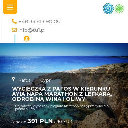
+48 33 813 90 00
info@tu1.pl
Pafos
→
Cypr
WYCIECZKA Z PAFOS W KIERUNKU
AYIA NAPA MARATHON Z LEFKARĄ,
ODROBINĄ WINA I OLIWY
Najbardziej wypasiony program Marathon po Cyprze tylko dla
podróżników
391 PLN
/ 90 EUR
Cena od