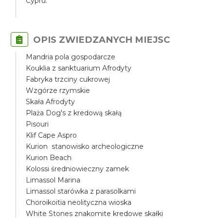
Cypru.
OPIS ZWIEDZANYCH MIEJSC
Mandria pola gospodarcze
Kouklia z sanktuarium Afrodyty
Fabryka trzciny cukrowej
Wzgórze rzymskie
Skała Afrodyty
Plaża Dog's z kredową skałą
Pisouri
Klif Cape Aspro
Kurion stanowisko archeologiczne
Kurion Beach
Kolossi średniowieczny zamek
Limassol Marina
Limassol starówka z parasolkami
Choroikoitia neolityczna wioska
White Stones znakomite kredowe skałki