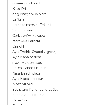
Governor's Beach
Kato Dris
degustacja w winiarni
Lefkara
Larnaka meczet Tekkeli
Słone Jezioro
Cerkiew św. Łazarza
starówka Larnaki
Orinokli
Ayia Thekla Chapel z grotą
Ayia Napa marina
plaża Makronissos
Latchi Adams Beach
Nissi Beach plaża
Ayia Napa Harbour
Most Miłości
Sculpture Park - park rzeźby
Sea Caves - hit dnia
Cape Greco