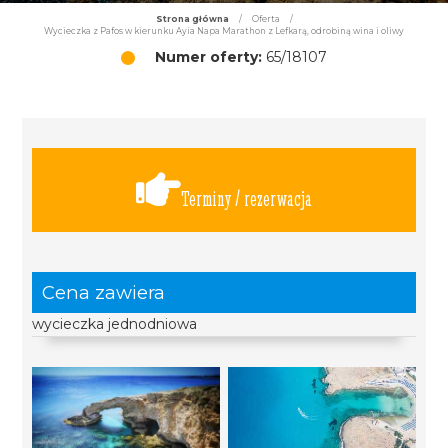
Strona główna
/
Oferta
/
Wycieczka z Pafos w kierunku Ayia Napa Marathon z Lefkarą, odrobiną wina i oliwy
Numer oferty:
65/18107
Terminy / rezerwacja
Cena zawiera
wycieczka jednodniowa