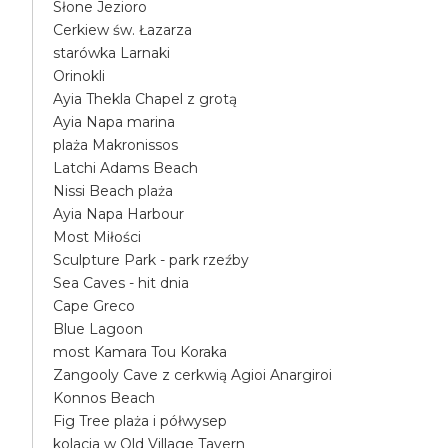
Słone Jezioro
Cerkiew św. Łazarza
starówka Larnaki
Orinokli
Ayia Thekla Chapel z grotą
Ayia Napa marina
plaża Makronissos
Latchi Adams Beach
Nissi Beach plaża
Ayia Napa Harbour
Most Miłości
Sculpture Park - park rzeźby
Sea Caves - hit dnia
Cape Greco
Blue Lagoon
most Kamara Tou Koraka
Zangooly Cave z cerkwią Agioi Anargiroi
Konnos Beach
Fig Tree plaża i półwysep
kolacja w Old Village Tavern