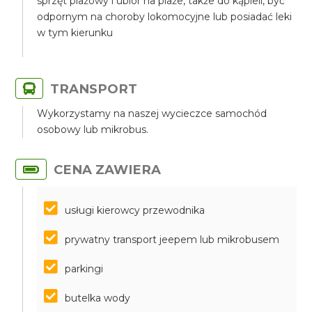
sprzęt plażowy i ubiór na plaże, także do kąpieli, być
odpornym na choroby lokomocyjne lub posiadać leki
w tym kierunku
TRANSPORT
Wykorzystamy na naszej wycieczce samochód
osobowy lub mikrobus.
CENA ZAWIERA
usługi kierowcy przewodnika
prywatny transport jeepem lub mikrobusem
parkingi
butelka wody