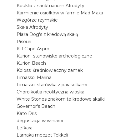
Kouklia z sanktuarium Afrodyty
Karmienie osiołków w farmie Mad Maxa
Wzgórze rzymskie
Skała Afrodyty
Plaża Dog's z kredową skałą
Pisouri
Klif Cape Aspro
Kurion stanowisko archeologiczne
Kurion Beach
Kolossi średniowieczny zamek
Limassol Marina
Limassol starówka z parasolkami
Choroikoitia neolityczna wioska
White Stones znakomite kredowe skałki
Governor's Beach
Kato Dris
degustacja w winiarni
Lefkara
Larnaka meczet Tekkeli