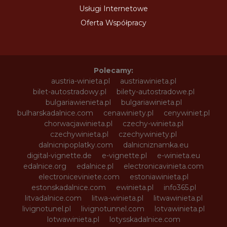
Usługi Internetowe
Oferta Współpracy
Polecamy:
austria-winieta.pl
austriawinieta.pl
bilet-autostradowy.pl
bilety-autostradowe.pl
bulgariawienieta.pl
bulgariawinieta.pl
bulharskadalnice.com
cenawiniety.pl
cenywiniet.pl
chorwacjawinieta.pl
czechy-winieta.pl
czechywinieta.pl
czechywiniety.pl
dalnicnipoplatky.com
dalnicniznamka.eu
digital-vignette.de
e-vignette.pl
e-winieta.eu
edalnice.org
edalnice.pl
electronicavinieta.com
electroniceviniete.com
estoniawinieta.pl
estonskadalnice.com
ewinieta.pl
info365.pl
litvadalnice.com
litwa-winieta.pl
litwawinieta.pl
livignotunel.pl
livignotunnel.com
lotvawinieta.pl
lotwawinieta.pl
lotysskadalnice.com