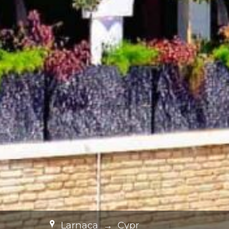
Larnaca
→
Cypr