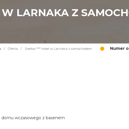
EL W LARNAKA Z SAMOC
Numer of
a
/
Oferta
/
Sveltos *** hotel w Larnaka z samochodem
stylu domu wczasowego z basenem