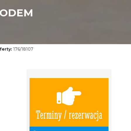
HODEM
erty:
176/18107
Terminy / rezerwacja