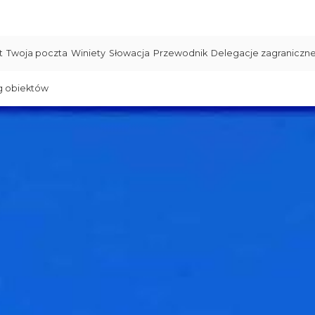
t
Twoja poczta
Winiety
Słowacja
Przewodnik
Delegacje zagraniczn
g obiektów