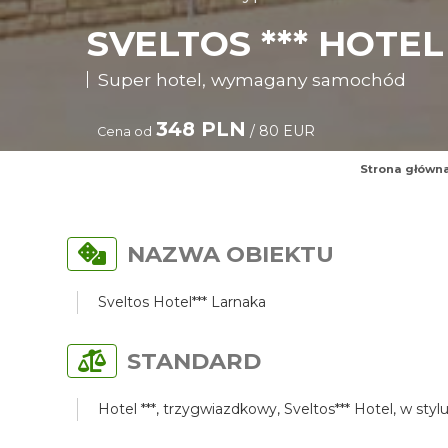
SVELTOS *** HOT
Super hotel, wymagany samochód
348 PLN
/ 80 EUR
Cena od
Strona główn
NAZWA OBIEKTU
Sveltos Hotel*** Larnaka
STANDARD
Hotel ***, trzygwiazdkowy, Sveltos*** Hotel, w 