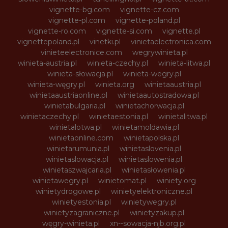
vignette-bg.com
vignette-cz.com
vignette-pl.com
vignette-poland.pl
vignette-ro.com
vignette-si.com
vignette.pl
vignettepoland.pl
vinetki.pl
vinietaelectronica.com
vinieteelectronice.com
wegrywinieta.pl
winieta-austria.pl
winieta-czechy.pl
winieta-litwa.pl
winieta-słowacja.pl
winieta-wegry.pl
winieta-węgry.pl
winieta.org
winietaaustria.pl
winietaaustriaonline.pl
winietaautostradowa.pl
winietabulgaria.pl
winietachorwacja.pl
winietaczechy.pl
winietaestonia.pl
winietalitwa.pl
winietalotwa.pl
winietamoldawia.pl
winietaonline.com
winietapolska.pl
winietarumunia.pl
winietaslovenia.pl
winietaslowacja.pl
winietaslowenia.pl
winietaszwajcaria.pl
winietasłowenia.pl
winietawegry.pl
winietomat.pl
winiety.org
winietydrogowe.pl
winietyelektroniczne.pl
winietyestonia.pl
winietywegry.pl
winietyzagraniczne.pl
winietyzakup.pl
węgry-winieta.pl
xn--sowacja-njb.org.pl