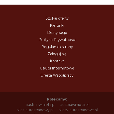
Szukaj oferty
Kierunki
Destynacje
Polityka Prywatności
Regulamin strony
Zaloguj się
Kontakt
Usługi Internetowe
Oferta Współpracy
Polecamy:
austria-winieta.pl
austriawinieta.pl
bilet-autostradowy.pl
bilety-autostradowe.pl