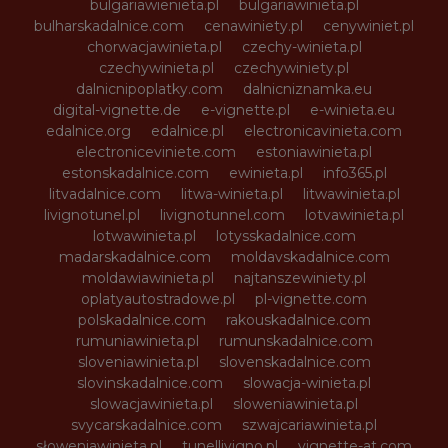
bulgariawienieta.pl
bulgariawinieta.pl
bulharskadalnice.com
cenawiniety.pl
cenywiniet.pl
chorwacjawinieta.pl
czechy-winieta.pl
czechywinieta.pl
czechywiniety.pl
dalnicnipoplatky.com
dalnicniznamka.eu
digital-vignette.de
e-vignette.pl
e-winieta.eu
edalnice.org
edalnice.pl
electronicavinieta.com
electroniceviniete.com
estoniawinieta.pl
estonskadalnice.com
ewinieta.pl
info365.pl
litvadalnice.com
litwa-winieta.pl
litwawinieta.pl
livignotunel.pl
livignotunnel.com
lotvawinieta.pl
lotwawinieta.pl
lotysskadalnice.com
madarskadalnice.com
moldavskadalnice.com
moldawiawinieta.pl
najtanszewiniety.pl
oplatyautostradowe.pl
pl-vignette.com
polskadalnice.com
rakouskadalnice.com
rumuniawinieta.pl
rumunskadalnice.com
sloveniawinieta.pl
slovenskadalnice.com
slovinskadalnice.com
slowacja-winieta.pl
slowacjawinieta.pl
sloweniawinieta.pl
svycarskadalnice.com
szwajcariawinieta.pl
słoweniawinieta.pl
tunellivigno.pl
vignette-at.com