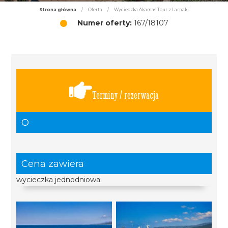
Strona główna
/
Oferta
/
Wycieczka Akamas Tour z Larnaki
Numer oferty:
167/18107
Terminy / rezerwacja
O
Cena zawiera
wycieczka jednodniowa