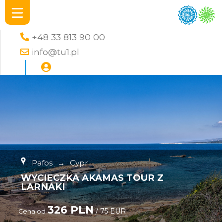
+48 33 813 90 00
info@tu1.pl
Pafos
→
Cypr
WYCIECZKA AKAMAS TOUR Z
LARNAKI
326 PLN
/ 75 EUR
Cena od