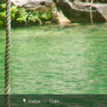
Pafos
→
Cypr