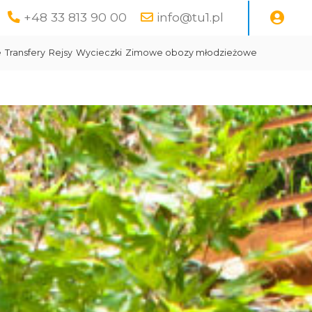
+48 33 813 90 00
info@tu1.pl
e
Transfery
Rejsy
Wycieczki
Zimowe obozy młodzieżowe