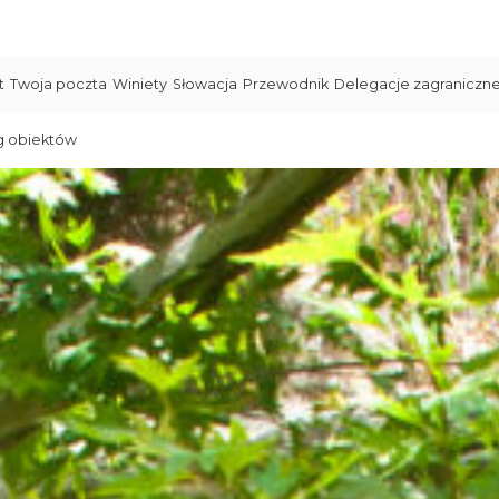
t
Twoja poczta
Winiety
Słowacja
Przewodnik
Delegacje zagraniczn
g obiektów