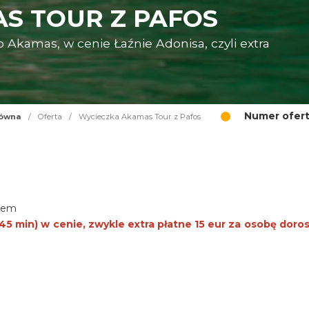
S TOUR Z PAFOS
kamas, w cenie Łaźnie Adonisa, czyli extra
Numer ofert
łówna
/
Oferta
/
Wycieczka Akamas Tour z Pafos
kiem
5 min) w cenie, zwykle extra płatne 15 eur za osobę dorosł