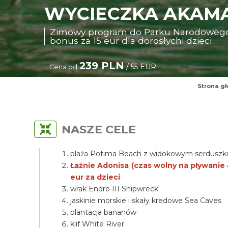
WYCIECZKA AKAMA
Zimowy program do Parku Narodowego A
bonus za 15 eur dla dorosłychi dzieci
239 PLN
/ 55 EUR
Cena od
Strona g
NASZE CELE
plaża Potima Beach z widokowym serdusz
Łaźnie Adonisa (czas wolny na pływanie 4
eur za dzieci
wrak Endro III Shipwreck
jaskinie morskie i skały kredowe Sea Caves
plantacja bananów
klif White River