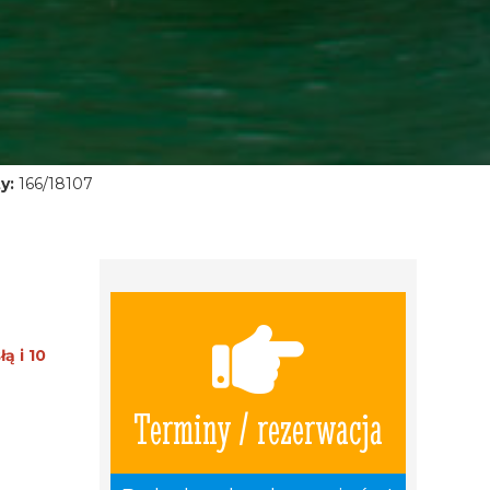
y:
166/18107
ą i 10
Terminy / rezerwacja