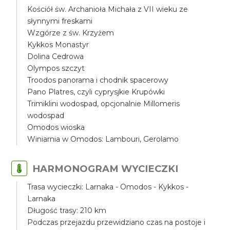
Kościół św. Archanioła Michała z VII wieku ze
słynnymi freskami
Wzgórze z św. Krzyżem
Kykkos Monastyr
Dolina Cedrowa
Olympos szczyt
Troodos panorama i chodnik spacerowy
Pano Platres, czyli cyprysjkie Krupówki
Trimiklini wodospad, opcjonalnie Millomeris
wodospad
Omodos wioska
Winiarnia w Omodos: Lambouri, Gerolamo
HARMONOGRAM WYCIECZKI
Trasa wycieczki: Larnaka - Omodos - Kykkos -
Larnaka
Długość trasy: 210 km
Podczas przejazdu przewidziano czas na postoje i