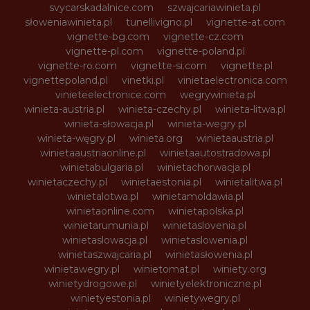
svycarskadalnice.com
szwajcariawinieta.pl
słoweniawinieta.pl
tunellivigno.pl
vignette-at.com
vignette-bg.com
vignette-cz.com
vignette-pl.com
vignette-poland.pl
vignette-ro.com
vignette-si.com
vignette.pl
vignettepoland.pl
vinetki.pl
vinietaelectronica.com
vinieteelectronice.com
wegrywinieta.pl
winieta-austria.pl
winieta-czechy.pl
winieta-litwa.pl
winieta-słowacja.pl
winieta-wegry.pl
winieta-węgry.pl
winieta.org
winietaaustria.pl
winietaaustriaonline.pl
winietaautostradowa.pl
winietabulgaria.pl
winietachorwacja.pl
winietaczechy.pl
winietaestonia.pl
winietalitwa.pl
winietalotwa.pl
winietamoldawia.pl
winietaonline.com
winietapolska.pl
winietarumunia.pl
winietaslovenia.pl
winietaslowacja.pl
winietaslowenia.pl
winietaszwajcaria.pl
winietasłowenia.pl
winietawegry.pl
winietomat.pl
winiety.org
winietydrogowe.pl
winietyelektroniczne.pl
winietyestonia.pl
winietywegry.pl