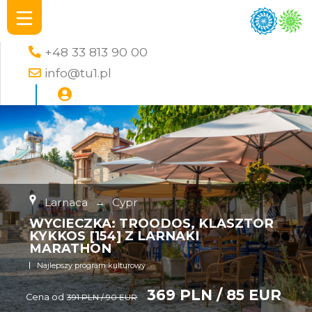
+48 33 813 90 00
info@tu1.pl
Larnaca
→
Cypr
WYCIECZKA: TROODOS, KLASZTOR
KYKKOS [154] Z LARNAKI
MARATHON
Najlepszy program kulturowy
369 PLN / 85 EUR
Cena od
391 PLN / 90 EUR