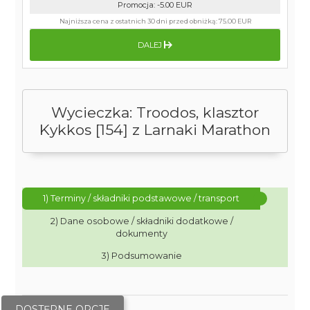
Promocja
:
-5.00
EUR
Najniższa cena z ostatnich 30 dni przed obniżką:
75.00 EUR
DALEJ
Wycieczka: Troodos, klasztor
Kykkos [154] z Larnaki Marathon
1) Terminy / składniki podstawowe / transport
2) Dane osobowe / składniki dodatkowe /
dokumenty
3) Podsumowanie
DOSTĘPNE OPCJE