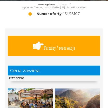
Strona główna
/
Oferta
/
Wycieczka: Troodos, klasztor Kykkos [154] z Larnaki Marathon
Numer oferty:
154/18107
Terminy / rezerwacja
Cena zawiera
uczestnik