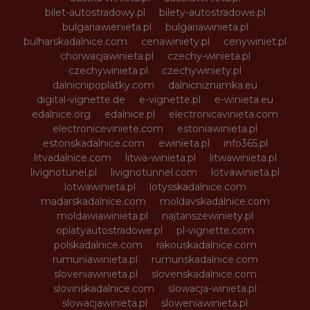
bilet-autostradowy.pl
bilety-autostradowe.pl
bulgariawienieta.pl
bulgariawinieta.pl
bulharskadalnice.com
cenawiniety.pl
cenywiniet.pl
chorwacjawinieta.pl
czechy-winieta.pl
czechywinieta.pl
czechywiniety.pl
dalnicnipoplatky.com
dalnicniznamka.eu
digital-vignette.de
e-vignette.pl
e-winieta.eu
edalnice.org
edalnice.pl
electronicavinieta.com
electroniceviniete.com
estoniawinieta.pl
estonskadalnice.com
ewinieta.pl
info365.pl
litvadalnice.com
litwa-winieta.pl
litwawinieta.pl
livignotunel.pl
livignotunnel.com
lotvawinieta.pl
lotwawinieta.pl
lotysskadalnice.com
madarskadalnice.com
moldavskadalnice.com
moldawiawinieta.pl
najtanszewiniety.pl
oplatyautostradowe.pl
pl-vignette.com
polskadalnice.com
rakouskadalnice.com
rumuniawinieta.pl
rumunskadalnice.com
sloveniawinieta.pl
slovenskadalnice.com
slovinskadalnice.com
slowacja-winieta.pl
slowacjawinieta.pl
sloweniawinieta.pl