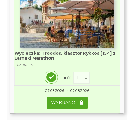
Wycieczka: Troodos, klasztor Kykkos [154] z
Larnaki Marathon
uczestnik
Ilość:
→
07.08.2026
07.08.2026
WYBRANO