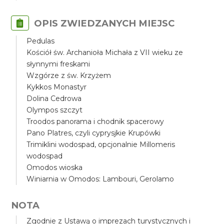
OPIS ZWIEDZANYCH MIEJSC
Pedulas
Kościół św. Archanioła Michała z VII wieku ze
słynnymi freskami
Wzgórze z św. Krzyżem
Kykkos Monastyr
Dolina Cedrowa
Olympos szczyt
Troodos panorama i chodnik spacerowy
Pano Platres, czyli cyprysjkie Krupówki
Trimiklini wodospad, opcjonalnie Millomeris
wodospad
Omodos wioska
Winiarnia w Omodos: Lambouri, Gerolamo
NOTA
Zgodnie z Ustawą o imprezach turystycznych i