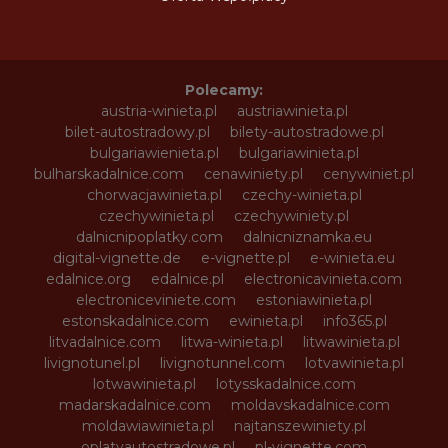
Polecamy:
austria-winieta.pl
austriawinieta.pl
bilet-autostradowy.pl
bilety-autostradowe.pl
bulgariawienieta.pl
bulgariawinieta.pl
bulharskadalnice.com
cenawiniety.pl
cenywiniet.pl
chorwacjawinieta.pl
czechy-winieta.pl
czechywinieta.pl
czechywiniety.pl
dalnicnipoplatky.com
dalnicniznamka.eu
digital-vignette.de
e-vignette.pl
e-winieta.eu
edalnice.org
edalnice.pl
electronicavinieta.com
electroniceviniete.com
estoniawinieta.pl
estonskadalnice.com
ewinieta.pl
info365.pl
litvadalnice.com
litwa-winieta.pl
litwawinieta.pl
livignotunel.pl
livignotunnel.com
lotvawinieta.pl
lotwawinieta.pl
lotysskadalnice.com
madarskadalnice.com
moldavskadalnice.com
moldawiawinieta.pl
najtanszewiniety.pl
oplatyautostradowe.pl
pl-vignette.com