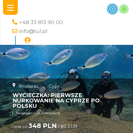
+48 33 813 90 00
info@tu1.pl
Protaras
→
Cypr
WYCIECZKA: PIERWSZE
NURKOWANIE NA CYPRZE PO
POLSKU
Twoje pierwsze nurkowanie
348 PLN
/ 80 EUR
Cena od