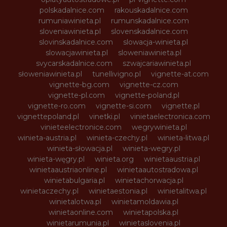
polskadalnice.com
rakouskadalnice.com
rumuniawinieta.pl
rumunskadalnice.com
sloveniawinieta.pl
slovenskadalnice.com
slovinskadalnice.com
slowacja-winieta.pl
slowacjawinieta.pl
sloweniawinieta.pl
svycarskadalnice.com
szwajcariawinieta.pl
słoweniawinieta.pl
tunellivigno.pl
vignette-at.com
vignette-bg.com
vignette-cz.com
vignette-pl.com
vignette-poland.pl
vignette-ro.com
vignette-si.com
vignette.pl
vignettepoland.pl
vinetki.pl
vinietaelectronica.com
vinieteelectronice.com
wegrywinieta.pl
winieta-austria.pl
winieta-czechy.pl
winieta-litwa.pl
winieta-słowacja.pl
winieta-wegry.pl
winieta-węgry.pl
winieta.org
winietaaustria.pl
winietaaustriaonline.pl
winietaautostradowa.pl
winietabulgaria.pl
winietachorwacja.pl
winietaczechy.pl
winietaestonia.pl
winietalitwa.pl
winietalotwa.pl
winietamoldawia.pl
winietaonline.com
winietapolska.pl
winietarumunia.pl
winietaslovenia.pl