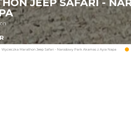
HON JEEP SAFARI - N
APA
oon
UR
Wycieczka Marathon Jeep Safari - Narodowy Park Akamas z Ayia Napa