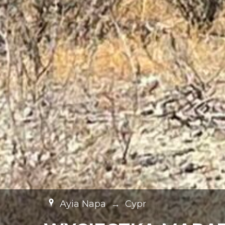
Ayia Napa
→
Cypr