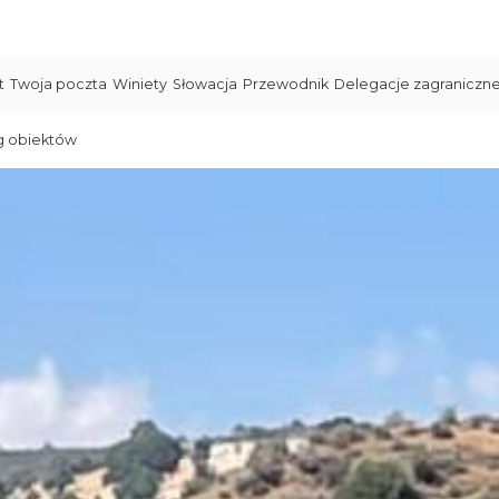
t
Twoja poczta
Winiety
Słowacja
Przewodnik
Delegacje zagraniczn
g obiektów