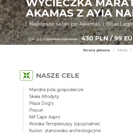
WYCIECZKA MARAT
AKAMAS Z AYIA N
Najlepsze safari po Akamas z Blue Lag
430 PLN / 99 E
Cena od
521 PLN / 120 EUR
Strona główna
/
Oferta
/
NASZE CELE
Mandria pola gospodarcze
Skała Afrodyty
Plaża Dog's
Pisouri
Klif Cape Aspro
Wioska Templariuszy (opcjonalnie)
Kurion stanowisko archeologiczne