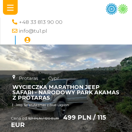
+48 33 813 90 00
info@tu1.pl
Protaras
→
Cypr
WYCIECZKA MARATHON JEEP
SAFARI - NARODOWY PARK AKAMAS
Z PROTARAS
Jeep Safari Akamas z Blue Lagoon
499 PLN / 115
Cena od
521 PLN / 120 EUR
EUR