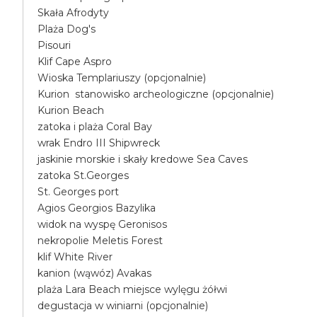
Skała Afrodyty
Plaża Dog's
Pisouri
Klif Cape Aspro
Wioska Templariuszy (opcjonalnie)
Kurion stanowisko archeologiczne (opcjonalnie)
Kurion Beach
zatoka i plaża Coral Bay
wrak Endro III Shipwreck
jaskinie morskie i skały kredowe Sea Caves
zatoka St.Georges
St. Georges port
Agios Georgios Bazylika
widok na wyspę Geronisos
nekropolie Meletis Forest
klif White River
kanion (wąwóz) Avakas
plaża Lara Beach miejsce wylęgu żółwi
degustacja w winiarni (opcjonalnie)