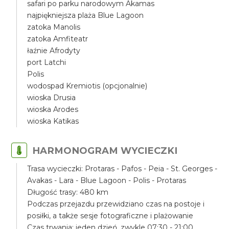
safari po parku narodowym Akamas
najpiękniejsza plaża Blue Lagoon
zatoka Manolis
zatoka Amfiteatr
łaźnie Afrodyty
port Latchi
Polis
wodospad Kremiotis (opcjonalnie)
wioska Drusia
wioska Arodes
wioska Katikas
HARMONOGRAM WYCIECZKI
Trasa wycieczki: Protaras - Pafos - Peia - St. Georges -
Avakas - Lara - Blue Lagoon - Polis - Protaras
Długość trasy: 480 km
Podczas przejazdu przewidziano czas na postoje i
posiłki, a także sesje fotograficzne i plażowanie
Czas trwania: jeden dzień, zwykle 07:30 - 21:00