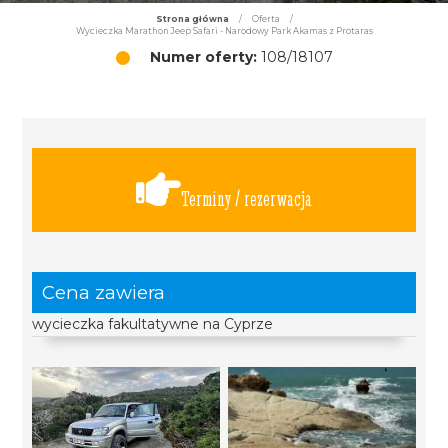
Strona główna
/
Oferta
/
Wycieczka Marathon Jeep Safari - Narodowy Park Akamas z Protaras
Numer oferty:
108/18107
Terminy / rezerwacja
Cena zawiera
wycieczka fakultatywne na Cyprze