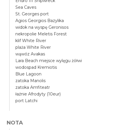
Endro III Shipwreck
Sea Caves
St. Georges port
Agios Georgios Bazylika
widok na wyspę Geronisos
nekropolie Meletis Forest
klif White River
plaża White River
wąwóz Avakas
Lara Beach miejsce wylęgu żółwi
wodospad Kremiotis
Blue Lagoon
zatoka Manolis
zatoka Amfiteatr
łaźnie Afrodyty (10eur)
port Latchi
NOTA