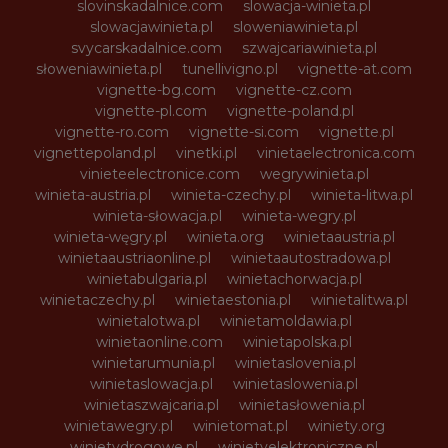
slovinskadalnice.com
slowacja-winieta.pl
slowacjawinieta.pl
sloweniawinieta.pl
svycarskadalnice.com
szwajcariawinieta.pl
słoweniawinieta.pl
tunellivigno.pl
vignette-at.com
vignette-bg.com
vignette-cz.com
vignette-pl.com
vignette-poland.pl
vignette-ro.com
vignette-si.com
vignette.pl
vignettepoland.pl
vinetki.pl
vinietaelectronica.com
vinieteelectronice.com
wegrywinieta.pl
winieta-austria.pl
winieta-czechy.pl
winieta-litwa.pl
winieta-słowacja.pl
winieta-wegry.pl
winieta-węgry.pl
winieta.org
winietaaustria.pl
winietaaustriaonline.pl
winietaautostradowa.pl
winietabulgaria.pl
winietachorwacja.pl
winietaczechy.pl
winietaestonia.pl
winietalitwa.pl
winietalotwa.pl
winietamoldawia.pl
winietaonline.com
winietapolska.pl
winietarumunia.pl
winietaslovenia.pl
winietaslowacja.pl
winietaslowenia.pl
winietaszwajcaria.pl
winietasłowenia.pl
winietawegry.pl
winietomat.pl
winiety.org
winietydrogowe.pl
winietyelektroniczne.pl