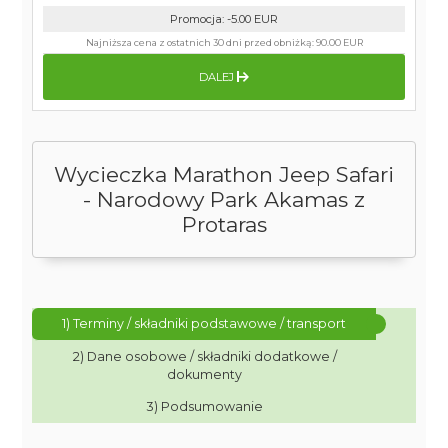
Promocja
:
-5.00
EUR
Najniższa cena z ostatnich 30 dni przed obniżką:
90.00 EUR
DALEJ
Wycieczka Marathon Jeep Safari
- Narodowy Park Akamas z
Protaras
1) Terminy / składniki podstawowe / transport
2) Dane osobowe / składniki dodatkowe /
dokumenty
3) Podsumowanie