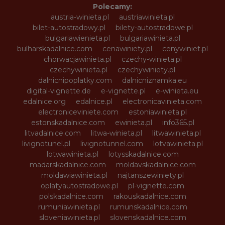
Polecamy:
austria-winieta.pl
austriawinieta.pl
bilet-autostradowy.pl
bilety-autostradowe.pl
bulgariawienieta.pl
bulgariawinieta.pl
bulharskadalnice.com
cenawiniety.pl
cenywiniet.pl
chorwacjawinieta.pl
czechy-winieta.pl
czechywinieta.pl
czechywiniety.pl
dalnicnipoplatky.com
dalnicniznamka.eu
digital-vignette.de
e-vignette.pl
e-winieta.eu
edalnice.org
edalnice.pl
electronicavinieta.com
electroniceviniete.com
estoniawinieta.pl
estonskadalnice.com
ewinieta.pl
info365.pl
litvadalnice.com
litwa-winieta.pl
litwawinieta.pl
livignotunel.pl
livignotunnel.com
lotvawinieta.pl
lotwawinieta.pl
lotysskadalnice.com
madarskadalnice.com
moldavskadalnice.com
moldawiawinieta.pl
najtanszewiniety.pl
oplatyautostradowe.pl
pl-vignette.com
polskadalnice.com
rakouskadalnice.com
rumuniawinieta.pl
rumunskadalnice.com
sloveniawinieta.pl
slovenskadalnice.com